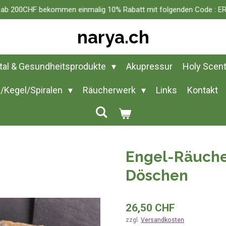
n ab 200CHF bekommen einmalig 10% Rabatt mit folgenden Code :
narya.ch
ital & Gesundheitsprodukte
Akupressur
Holy Scen
/Kegel/Spiralen
Räucherwerk
Links
Kontakt
Engel-Räuch
Döschen
26,50 CHF
zzgl.
Versandkosten