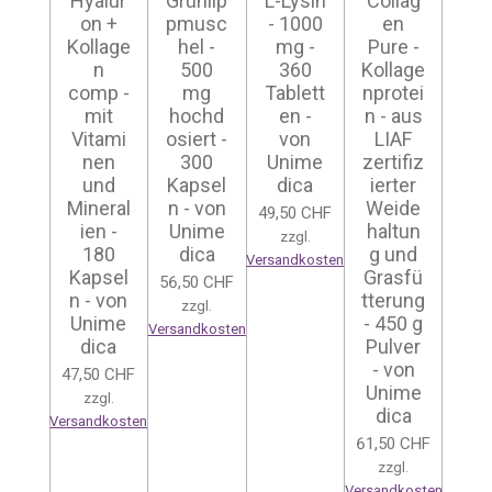
Hyalur
Grünlip
L-Lysin
Collag
on +
pmusc
- 1000
en
Kollage
hel -
mg -
Pure -
n
500
360
Kollage
comp -
mg
Tablett
nprotei
mit
hochd
en -
n - aus
Vitami
osiert -
von
LIAF
nen
300
Unime
zertifiz
und
Kapsel
dica
ierter
Mineral
n - von
Weide
49,50 CHF
ien -
Unime
haltun
zzgl.
180
dica
g und
Versandkosten
Kapsel
Grasfü
56,50 CHF
n - von
tterung
zzgl.
Unime
- 450 g
Versandkosten
dica
Pulver
- von
47,50 CHF
Unime
zzgl.
dica
Versandkosten
61,50 CHF
zzgl.
Versandkosten