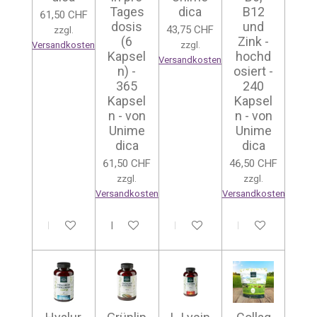
Tages
dica
B12
61,50 CHF
dosis
und
43,75 CHF
zzgl.
(6
Zink -
Versandkosten
zzgl.
Kapsel
hochd
Versandkosten
n) -
osiert -
365
240
Kapsel
Kapsel
n - von
n - von
Unime
Unime
dica
dica
61,50 CHF
46,50 CHF
zzgl.
zzgl.
Versandkosten
Versandkosten
In den Warenkorb
In den Warenkorb
In den Warenkorb
In den Warenkor