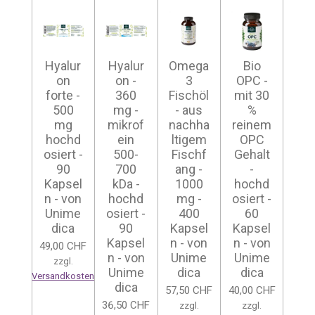
Hyalur
Hyalur
Omega
Bio
on
on -
3
OPC -
forte -
360
Fischöl
mit 30
500
mg -
- aus
%
mg
mikrof
nachha
reinem
hochd
ein
ltigem
OPC
osiert -
500-
Fischf
Gehalt
90
700
ang -
-
Kapsel
kDa -
1000
hochd
n - von
hochd
mg -
osiert -
Unime
osiert -
400
60
dica
90
Kapsel
Kapsel
Kapsel
n - von
n - von
49,00 CHF
n - von
Unime
Unime
zzgl.
Unime
dica
dica
Versandkosten
dica
57,50 CHF
40,00 CHF
36,50 CHF
zzgl.
zzgl.