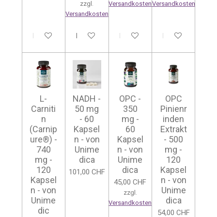
zzgl.
Versandkosten
Versandkosten
Versandkosten
In den Warenkorb
In den Warenkorb
In den Warenkorb
In den Warenkor
L-
NADH -
OPC -
OPC
Carniti
50 mg
350
Pinienr
n
- 60
mg -
inden
(Carnip
Kapsel
60
Extrakt
ure®) -
n - von
Kapsel
- 500
740
Unime
n - von
mg -
mg -
dica
Unime
120
120
dica
Kapsel
101,00 CHF
Kapsel
n - von
45,00 CHF
n - von
Unime
zzgl.
Unime
dica
Versandkosten
dic
54,00 CHF