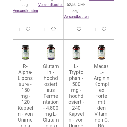
52,50 CHF
zzgl.
Versandkosten
Versandkosten
zzgl.
Versandkosten
In den Warenkorb
In den Warenkorb
In den Warenkorb
In den Warenkor
R-
Glutam
L-
Maca+
Alpha-
in -
Trypto
L-
Lipons
hochd
phan -
Arginin
äure -
osiert
500
Kompl
150
aus
mg -
ex
mg -
Ferme
hochd
forte
120
ntation
osiert -
mit
Kapsel
- 4.800
240
den
n - von
mg L-
Kapsel
Vitami
Unime
Glutam
n - von
nen C,
dica
in pro
Unime
B6,