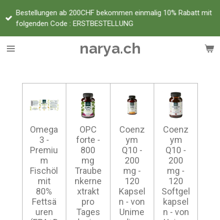
Zum
Bestellungen ab 200CHF bekommen einmalig 10% Rabatt mit
Hauptinhalt
folgenden Code : ERSTBESTELLUNG
springen
narya.ch
Omega
OPC
Coenz
Coenz
3 -
forte -
ym
ym
Premiu
800
Q10 -
Q10 -
m
mg
200
200
Fischöl
Traube
mg -
mg -
mit
nkerne
120
120
80%
xtrakt
Kapsel
Softgel
Fettsä
pro
n - von
kapsel
uren
Tages
Unime
n - von