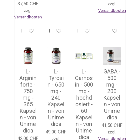
37,50 CHF
zzgl.
zzgl.
Versandkosten
Versandkosten
In den Warenkorb
In den Warenkorb
In den Warenkorb
In den Warenkor
L-
L-
L-
GABA -
Arginin
Tyrosi
Carnos
500
forte -
n - 650
in - 500
mg -
750
mg -
mg -
200
mg -
240
hochd
Kapsel
365
Kapsel
osiert -
n - von
Kapsel
n - von
60
Unime
n - von
Unime
Kapsel
dica
Unime
dica
n - von
41,50 CHF
dica
Unime
49,00 CHF
zzgl.
dica
42,00 CHF
zzgl.
Versandkosten