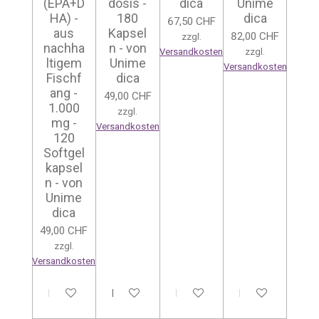
(EPA+D
dosis -
dica
Unime
HA) -
180
dica
67,50 CHF
aus
Kapsel
82,00 CHF
zzgl.
nachha
n - von
Versandkosten
zzgl.
ltigem
Unime
Versandkosten
Fischf
dica
ang -
49,00 CHF
1.000
zzgl.
mg -
Versandkosten
120
Softgel
kapsel
n - von
Unime
dica
49,00 CHF
zzgl.
Versandkosten
In den Warenkorb
In den Warenkorb
In den Warenkorb
In den Warenkor