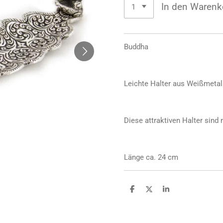
In den Warenk
Buddha
Leichte Halter aus Weißmetal
Diese attraktiven Halter sind 
Länge ca. 24 cm
T
T
T
e
e
e
i
i
i
l
l
l
e
e
e