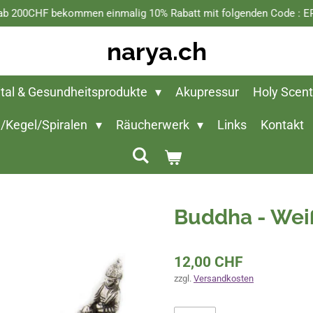
 ab 200CHF bekommen einmalig 10% Rabatt mit folgenden Code 
narya.ch
ital & Gesundheitsprodukte
Akupressur
Holy Scen
/Kegel/Spiralen
Räucherwerk
Links
Kontakt
Buddha - Wei
12,00 CHF
zzgl.
Versandkosten