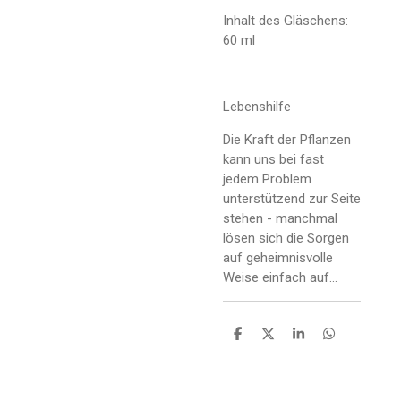
Inhalt des Gläschens:
60 ml
Lebenshilfe
Die Kraft der Pflanzen
kann uns bei fast
jedem Problem
unterstützend zur Seite
stehen - manchmal
lösen sich die Sorgen
auf geheimnisvolle
Weise einfach auf...
T
T
T
T
e
e
e
e
i
i
i
i
l
l
l
l
e
e
e
e