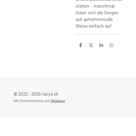
stehen - manchmal
lösen sich die Sorgen
auf geheimnisvolle
Weise einfach auf...
T
T
T
T
e
e
e
e
i
i
i
i
l
l
l
l
e
e
e
e
n
n
n
n
© 2022 - 2026 narya.ch
Mit Unterstützung von
Webador