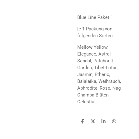
Blue Line Paket 1
je 1 Packung von
folgenden Sorten:
Mellow Yellow,
Elegance, Astral
Sandal, Patchouli
Garden, Tibet-Lotus,
Jasmin, Etheric,
Balalaika, Weihrauch,
Aphrodite, Rose, Nag
Champa Blüten,
Celestial
T
T
T
T
e
e
e
e
i
i
i
i
l
l
l
l