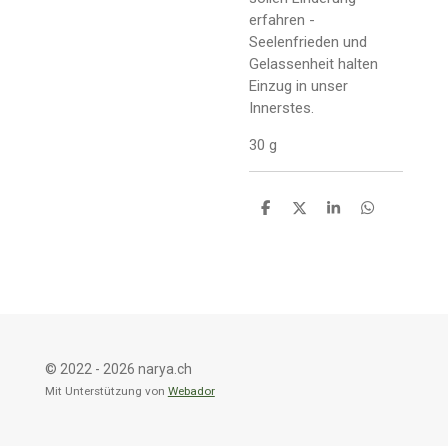
erfahren -
Seelenfrieden und
Gelassenheit halten
Einzug in unser
Innerstes.
30 g
T
T
T
T
e
e
e
e
i
i
i
i
l
l
l
l
e
e
e
e
n
n
n
n
© 2022 - 2026 narya.ch
Mit Unterstützung von
Webador