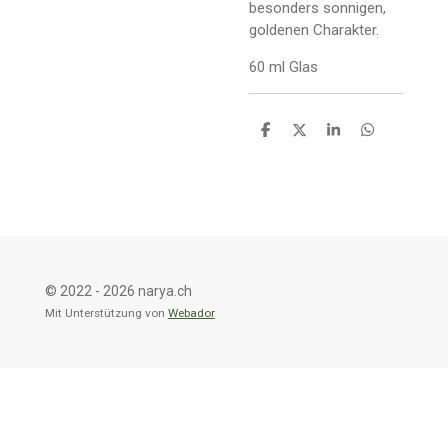
besonders sonnigen,
goldenen Charakter.
60 ml Glas
T
T
T
T
e
e
e
e
i
i
i
i
l
l
l
l
e
e
e
e
n
n
n
n
© 2022 - 2026 narya.ch
Mit Unterstützung von
Webador