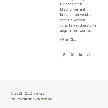
Grundharz für
Mischungen mit
Kräutern verwendet
wird. So können
scharfe Räucherstoffe
abgemildert werden.
60 ml Glas
T
T
T
T
e
e
e
e
i
i
i
i
l
l
l
l
e
e
e
e
n
n
n
n
© 2022 - 2026 narya.ch
Mit Unterstützung von
Webador