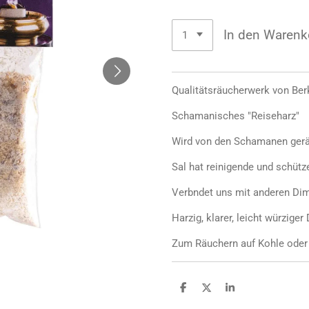
In den Warenk
Qualitätsräucherwerk von Ber
Schamanisches "Reiseharz"
Wird von den Schamanen gerä
Sal hat reinigende und schüt
Verbndet uns mit anderen Di
Harzig, klarer, leicht würziger 
Zum Räuchern auf Kohle oder
T
T
T
e
e
e