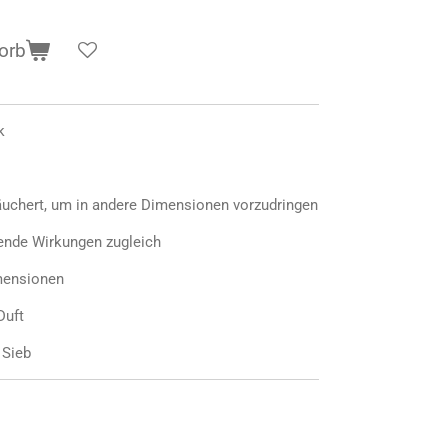
orb
k
uchert, um in andere Dimensionen vorzudringen
zende Wirkungen zugleich
mensionen
Duft
 Sieb