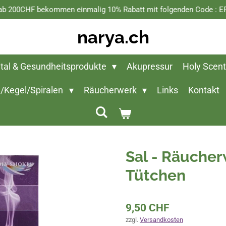
 ab 200CHF bekommen einmalig 10% Rabatt mit folgenden Code 
narya.ch
ital & Gesundheitsprodukte
Akupressur
Holy Scen
/Kegel/Spiralen
Räucherwerk
Links
Kontakt
Sal - Räucher
Tütchen
9,50 CHF
zzgl.
Versandkosten