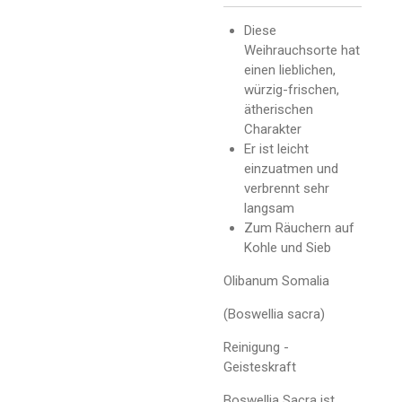
Diese
Weihrauchsorte hat
einen lieblichen,
würzig-frischen,
ätherischen
Charakter
Er ist leicht
einzuatmen und
verbrennt sehr
langsam
Zum Räuchern auf
Kohle und Sieb
Olibanum Somalia
(Boswellia sacra)
Reinigung -
Geisteskraft
Boswellia Sacra ist