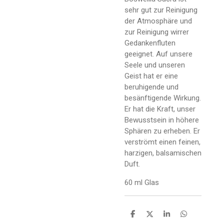
sehr gut zur Reinigung
der Atmosphäre und
zur Reinigung wirrer
Gedankenfluten
geeignet. Auf unsere
Seele und unseren
Geist hat er eine
beruhigende und
besänftigende Wirkung.
Er hat die Kraft, unser
Bewusstsein in höhere
Sphären zu erheben. Er
verströmt einen feinen,
harzigen, balsamischen
Duft.
60 ml Glas
T
T
T
T