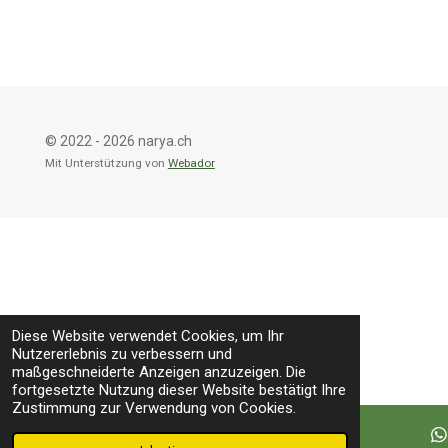
e
e
e
e
i
i
i
i
l
l
l
l
e
e
e
e
n
n
n
n
© 2022 - 2026 narya.ch
Mit Unterstützung von
Webador
Diese Website verwendet Cookies, um Ihr
Nutzererlebnis zu verbessern und
maßgeschneiderte Anzeigen anzuzeigen. Die
fortgesetzte Nutzung dieser Website bestätigt Ihre
Zustimmung zur Verwendung von Cookies.