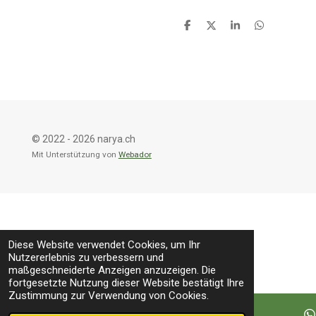
T
T
T
T
e
e
e
e
i
i
i
i
l
l
l
l
e
e
e
e
n
n
n
n
© 2022 - 2026 narya.ch
Mit Unterstützung von
Webador
Diese Website verwendet Cookies, um Ihr
Nutzererlebnis zu verbessern und
maßgeschneiderte Anzeigen anzuzeigen. Die
fortgesetzte Nutzung dieser Website bestätigt Ihre
Zustimmung zur Verwendung von Cookies.