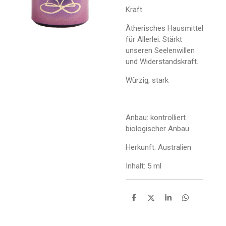
Kraft
Ätherisches Hausmittel
für Allerlei. Stärkt
unseren Seelenwillen
und Widerstandskraft.
Würzig, stark
Anbau: kontrolliert
biologischer Anbau
Herkunft: Australien
Inhalt: 5 ml
T
T
T
T
e
e
e
e
i
i
i
i
l
l
l
l