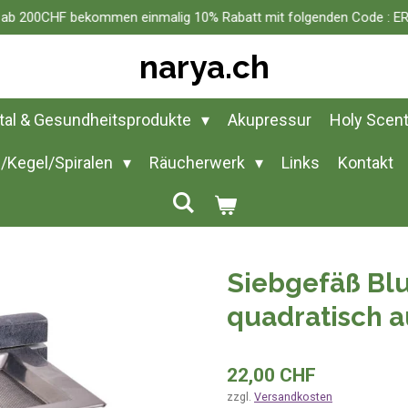
n ab 200CHF bekommen einmalig 10% Rabatt mit folgenden Code :
narya.ch
ital & Gesundheitsprodukte
Akupressur
Holy Scen
/Kegel/Spiralen
Räucherwerk
Links
Kontakt
Siebgefäß Bl
quadratisch a
22,00 CHF
zzgl.
Versandkosten