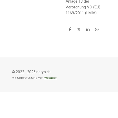
Anlage 13 der
Verordnung VO (EU)
1169/2011 (LMIV).
T
T
T
T
e
e
e
e
i
i
i
i
l
l
l
l
e
e
e
e
n
n
n
n
© 2022 - 2026 narya.ch
Mit Unterstützung von
Webador