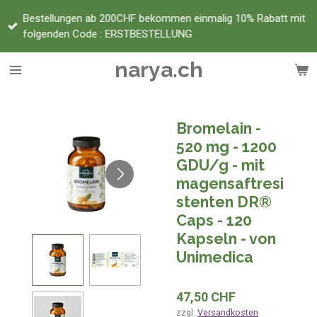
Zum
Bestellungen ab 200CHF bekommen einmalig 10% Rabatt mit
Hauptinhalt
folgenden Code : ERSTBESTELLUNG
springen
narya.ch
Bromelain -
520 mg - 1200
GDU/g - mit
magensaftresi
stenten DR®
Caps - 120
Kapseln - von
Unimedica
47,50 CHF
zzgl.
Versandkosten