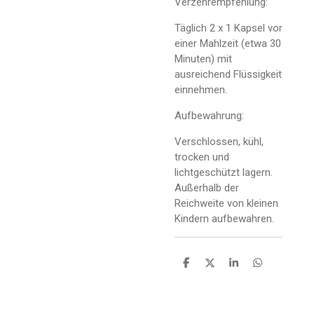
Verzehrempfehlung:
Täglich 2 x 1 Kapsel vor
einer Mahlzeit (etwa 30
Minuten) mit
ausreichend Flüssigkeit
einnehmen.
Aufbewahrung:
Verschlossen, kühl,
trocken und
lichtgeschützt lagern.
Außerhalb der
Reichweite von kleinen
Kindern aufbewahren.
T
T
T
T
e
e
e
e
i
i
i
i
l
l
l
l
e
e
e
e