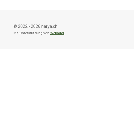
n
n
n
n
© 2022 - 2026 narya.ch
Mit Unterstützung von
Webador