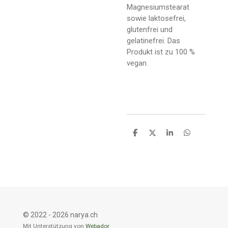
Magnesiumstearat
sowie laktosefrei,
glutenfrei und
gelatinefrei. Das
Produkt ist zu 100 %
vegan.
T
T
T
T
e
e
e
e
i
i
i
i
l
l
l
l
e
e
e
e
n
n
n
n
© 2022 - 2026 narya.ch
Mit Unterstützung von
Webador