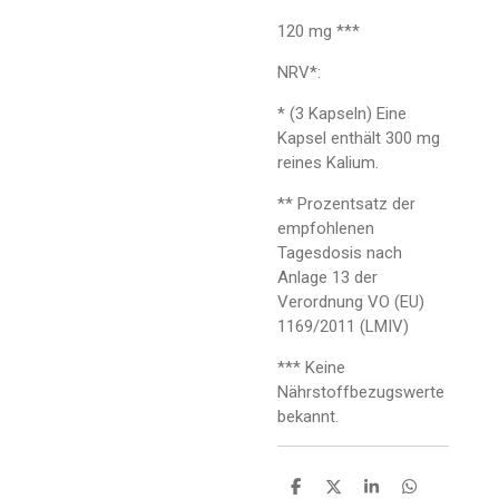
120 mg ***
NRV*:
* (3 Kapseln) Eine
Kapsel enthält 300 mg
reines Kalium.
** Prozentsatz der
empfohlenen
Tagesdosis nach
Anlage 13 der
Verordnung VO (EU)
1169/2011 (LMIV)
*** Keine
Nährstoffbezugswerte
bekannt.
T
T
T
T