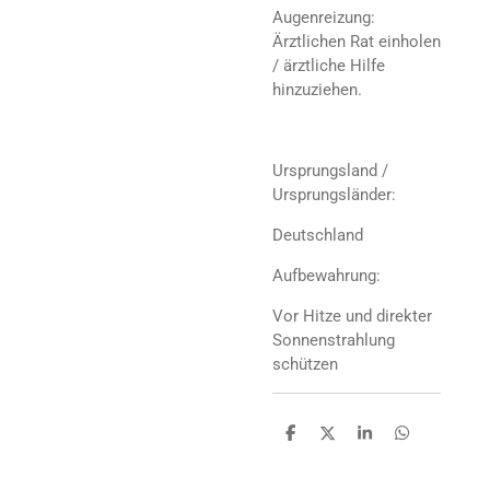
Augenreizung:
Ärztlichen Rat einholen
/ ärztliche Hilfe
hinzuziehen.
Ursprungsland /
Ursprungsländer:
Deutschland
Aufbewahrung:
Vor Hitze und direkter
Sonnenstrahlung
schützen
T
T
T
T
e
e
e
e
i
i
i
i
l
l
l
l