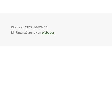
e
e
e
e
n
n
n
n
© 2022 - 2026 narya.ch
Mit Unterstützung von
Webador