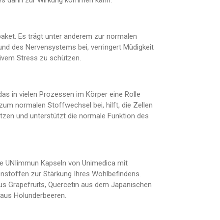
 es dann zur Wirkung kommen kann.
tpaket. Es trägt unter anderem zur normalen
d des Nervensystems bei, verringert Müdigkeit
ativem Stress zu schützen.
 das in vielen Prozessen im Körper eine Rolle
 zum normalen Stoffwechsel bei, hilft, die Zellen
tzen und unterstützt die normale Funktion des
die UNIimmun Kapseln von Unimedica mit
nstoffen zur Stärkung Ihres Wohlbefindens.
us Grapefruits, Quercetin aus dem Japanischen
aus Holunderbeeren.