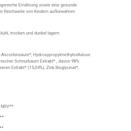
sreiche Ernährung sowie eine gesunde
er Reichweite von Kindern aufbewahren.
ühl, trocken und dunkel lagern.
 L-Ascorbinsäure*, Hydroxypropylmethylcellulose
panischer Schnurbaum Extrakt* , davon 98%
eren Extrakt* (15,04%), Zink Bisglycinat*,
 NRV**
**
**