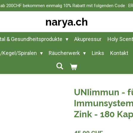
n ab 200CHF bekommen einmalig 10% Rabatt mit folgenden Code :
narya.ch
ital & Gesundheitsprodukte
Akupressur
Holy Scen
/Kegel/Spiralen
Räucherwerk
Links
Kontakt
UNIimmun - fü
Immunsystems
Zink - 180 Ka