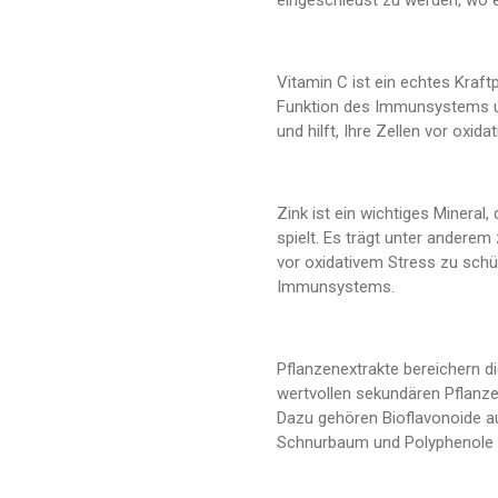
eingeschleust zu werden, wo
Vitamin C ist ein echtes Kraf
Funktion des Immunsystems un
und hilft, Ihre Zellen vor oxid
Zink ist ein wichtiges Mineral,
spielt. Es trägt unter anderem
vor oxidativem Stress zu schü
Immunsystems.
Pflanzenextrakte bereichern 
wertvollen sekundären Pflanze
Dazu gehören Bioflavonoide a
Schnurbaum und Polyphenole 