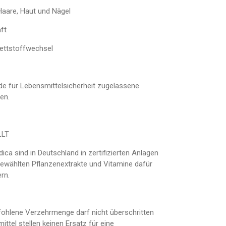
Haare, Haut und Nägel
ft
ettstoffwechsel
de für Lebensmittelsicherheit zugelassene
en.
LLT
a sind in Deutschland in zertifizierten Anlagen
sgewählten Pflanzenextrakte und Vitamine dafür
rn.
ohlene Verzehrmenge darf nicht überschritten
tel stellen keinen Ersatz für eine