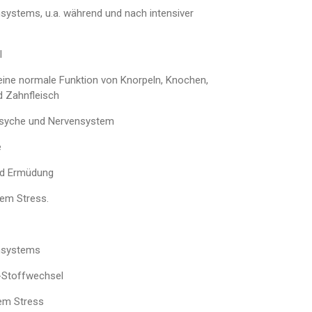
ystems, u.a. während und nach intensiver
l
eine normale Funktion von Knorpeln, Knochen,
d Zahnfleisch
Psyche und Nervensystem
e
nd Ermüdung
vem Stress.
nsystems
-Stoffwechsel
vem Stress