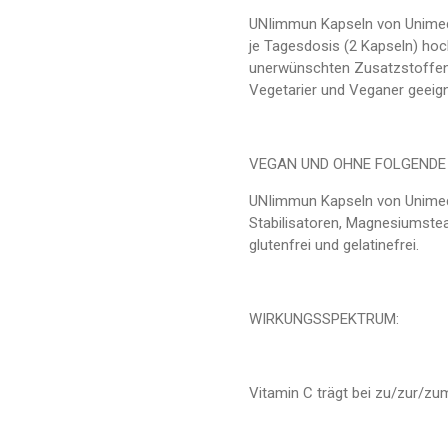
UNIimmun Kapseln von Unimed
je Tagesdosis (2 Kapseln) hoch
unerwünschten Zusatzstoffen
Vegetarier und Veganer geeign
VEGAN UND OHNE FOLGENDE
UNIimmun Kapseln von Unimedi
Stabilisatoren, Magnesiumstea
glutenfrei und gelatinefrei.
WIRKUNGSSPEKTRUM:
Vitamin C trägt bei zu/zur/zu