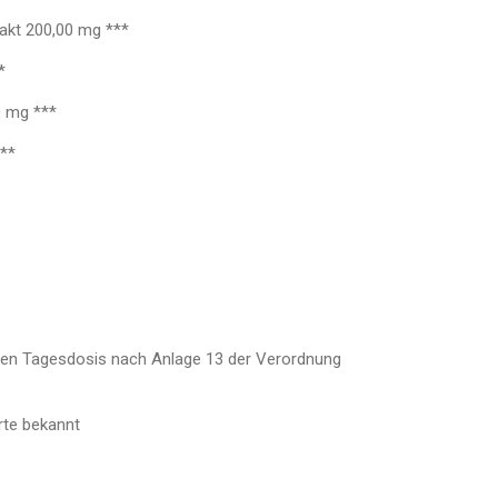
akt 200,00 mg ***
*
0 mg ***
**
nen Tagesdosis nach Anlage 13 der Verordnung
rte bekannt