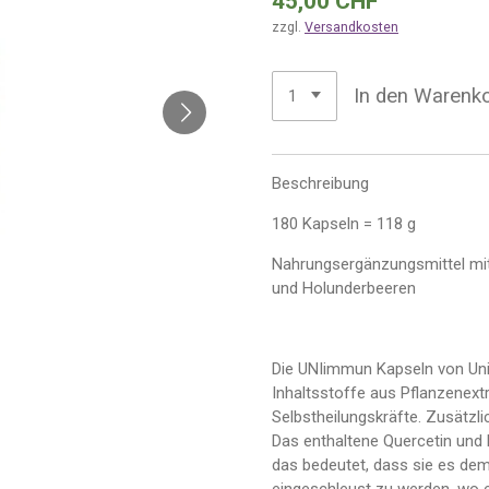
45,00 CHF
zzgl.
Versandkosten
In den Warenk
Beschreibung
180 Kapseln = 118 g
Nahrungsergänzungsmittel mit 
und Holunderbeeren
Die UNIimmun Kapseln von Unim
Inhaltsstoffe aus Pflanzenext
Selbstheilungskräfte. Zusätzl
Das enthaltene Quercetin und
das bedeutet, dass sie es dem 