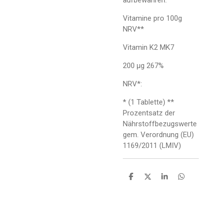
Vitamine pro 100g
NRV**
Vitamin K2 MK7
200 µg 267%
NRV*:
* (1 Tablette) **
Prozentsatz der
Nährstoffbezugswerte
gem. Verordnung (EU)
1169/2011 (LMIV)
T
T
T
T
e
e
e
e
i
i
i
i
l
l
l
l
e
e
e
e
n
n
n
n