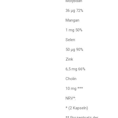
Molybdän
36 µg 72%
Mangan
1 mg 50%
Selen
50 µg 90%
Zink
6,5 mg 66%
Cholin
10 mg ***
NRV*:
* (2 Kapseln)
** Prozentsatz der