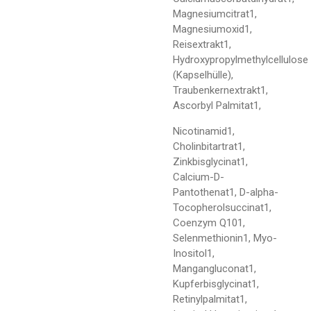
Magnesiumcitrat1,
Magnesiumoxid1,
Reisextrakt1,
Hydroxypropylmethylcellulose
(Kapselhülle),
Traubenkernextrakt1,
Ascorbyl Palmitat1,
Nicotinamid1,
Cholinbitartrat1,
Zinkbisglycinat1,
Calcium-D-
Pantothenat1, D-alpha-
Tocopherolsuccinat1,
Coenzym Q101,
Selenmethionin1, Myo-
Inositol1,
Mangangluconat1,
Kupferbisglycinat1,
Retinylpalmitat1,