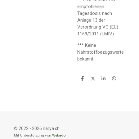
empfohlenen
Tagesdosis nach
Anlage 13 der
Verordnung VO (EU)
1169/2011 (LMIV)
*** Keine
Nährstoffbezugswerte
bekannt.
T
T
T
T
e
e
e
e
i
i
i
i
l
l
l
l
e
e
e
e
n
n
n
n
© 2022 - 2026 narya.ch
Mit Unterstützung von
Webador