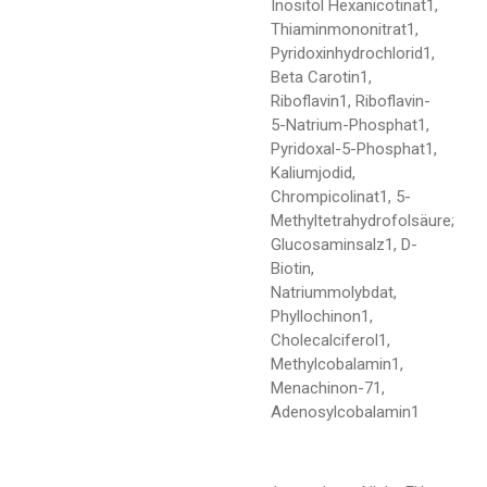
Inositol Hexanicotinat1,
Thiaminmononitrat1,
Pyridoxinhydrochlorid1,
Beta Carotin1,
Riboflavin1, Riboflavin-
5-Natrium-Phosphat1,
Pyridoxal-5-Phosphat1,
Kaliumjodid,
Chrompicolinat1, 5-
Methyltetrahydrofolsäure;
Glucosaminsalz1, D-
Biotin,
Natriummolybdat,
Phyllochinon1,
Cholecalciferol1,
Methylcobalamin1,
Menachinon-71,
Adenosylcobalamin1