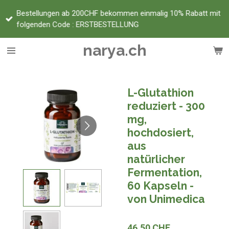
Zum
Bestellungen ab 200CHF bekommen einmalig 10% Rabatt mit
Hauptinhalt
folgenden Code : ERSTBESTELLUNG
springen
narya.ch
L-Glutathion
reduziert - 300
mg,
hochdosiert,
aus
natürlicher
Fermentation,
60 Kapseln -
von Unimedica
46,50 CHF