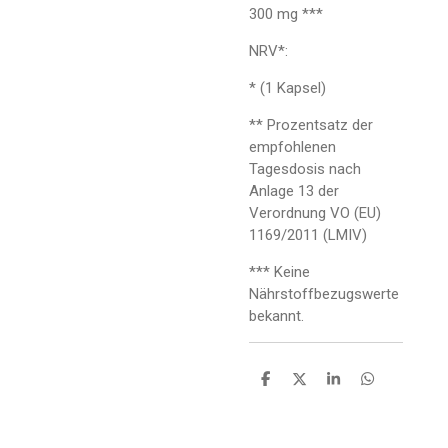
300 mg ***
NRV*:
* (1 Kapsel)
** Prozentsatz der
empfohlenen
Tagesdosis nach
Anlage 13 der
Verordnung VO (EU)
1169/2011 (LMIV)
*** Keine
Nährstoffbezugswerte
bekannt.
T
T
T
T
e
e
e
e
i
i
i
i
l
l
l
l
e
e
e
e