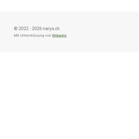
n
n
n
n
© 2022 - 2026 narya.ch
Mit Unterstützung von
Webador