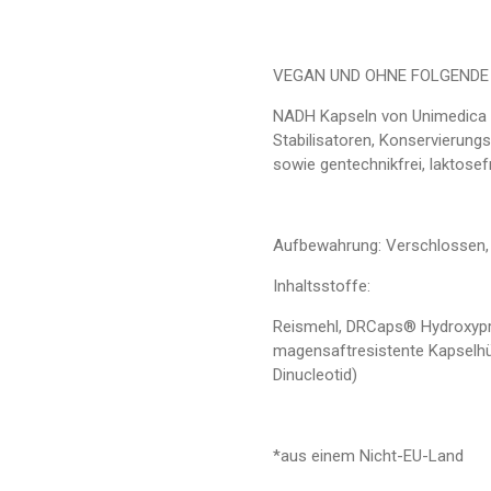
VEGAN UND OHNE FOLGENDE
NADH Kapseln von Unimedica s
Stabilisatoren, Konservierung
sowie gentechnikfrei, laktosefr
Aufbewahrung: Verschlossen, k
Inhaltsstoffe:
Reismehl, DRCaps® Hydroxypro
magensaftresistente Kapselhü
Dinucleotid)
*aus einem Nicht-EU-Land