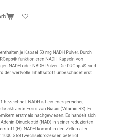
orb
nthalten je Kapsel 50 mg NADH Pulver. Durch
 DRCaps® funktionieren NADH Kapseln von
ssiges NADH oder NADH Pulver. Die DRCaps® sind
d der wertvolle Inhaltsstoff unbeschadet erst
bezeichnet. NADH ist ein energiereicher,
ie aktivierte Form von Niacin (Vitamin B3). Er
emikern erstmals nachgewiesen. Es handelt sich
Adenin-Dinucleotid (NAD) in seiner reduzierten
rstoff (H). NADH kommt in den Zellen aller
 1000 Stoffwechselprozessen beteiligt.