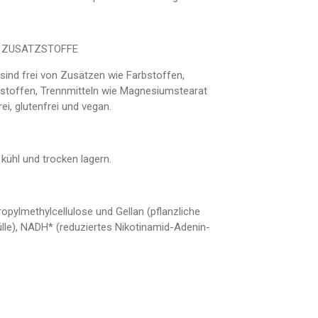
 ZUSATZSTOFFE
ind frei von Zusätzen wie Farbstoffen,
sstoffen, Trennmitteln wie Magnesiumstearat
ei, glutenfrei und vegan.
ühl und trocken lagern.
pylmethylcellulose und Gellan (pflanzliche
lle), NADH* (reduziertes Nikotinamid-Adenin-