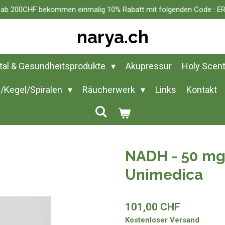
n ab 200CHF bekommen einmalig 10% Rabatt mit folgenden Code :
narya.ch
ital & Gesundheitsprodukte
Akupressur
Holy Scen
/Kegel/Spiralen
Räucherwerk
Links
Kontakt
NADH - 50 mg 
Unimedica
101,00 CHF
Kostenloser Versand