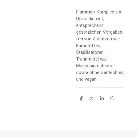
Flammen-Komplex von
Unimedica ist,
entsprechend
gesetzlichen Vorgaben,
frei von Zusätzen wie
Farbstoffen,
Stabilisatoren,
Trennmittel wie
Magnesiumstearat
sowie ohne Gentechnik
und vegan.
T
T
T
T
e
e
e
e
i
i
i
i
l
l
l
l
e
e
e
e
n
n
n
n