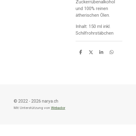
Zuckerrübenalkohol
und 100% reinen
ätherischen Ölen.
Inhalt: 150 ml inkl.
Schilfrohrstäbchen
T
T
T
T
e
e
e
e
i
i
i
i
l
l
l
l
e
e
e
e
n
n
n
n
© 2022 - 2026 narya.ch
Mit Unterstützung von
Webador