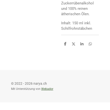
Zuckerrübenalkohol
und 100% reinen
ätherischen Ölen.
Inhalt: 150 ml inkl.
Schilfrohrstäbchen
T
T
T
T
e
e
e
e
i
i
i
i
l
l
l
l
e
e
e
e
n
n
n
n
© 2022 - 2026 narya.ch
Mit Unterstützung von
Webador