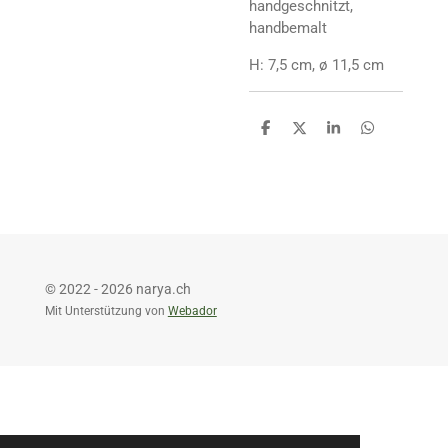
handgeschnitzt,
handbemalt
H: 7,5 cm, ø 11,5 cm
T
T
T
T
e
e
e
e
i
i
i
i
l
l
l
l
e
e
e
e
n
n
n
n
© 2022 - 2026 narya.ch
Mit Unterstützung von
Webador