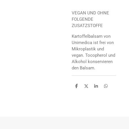
VEGAN UND OHNE
FOLGENDE
ZUSATZSTOFFE
Kartoffelbalsam von
Unimedica ist frei von
Mikroplastik und
vegan. Tocopherol und
Alkohol konservieren
den Balsam.
T
T
T
T
e
e
e
e
i
i
i
i
l
l
l
l
e
e
e
e
n
n
n
n