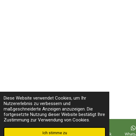
Diese Website verwendet Cookies, um Ihr
Nutzererlebnis zu verbessern und
maßgeschneiderte Anzeigen anzuzeigen. Die
fortgesetzte Nutzung dieser Website bestätigt Ihre
Zustimmung zur Verwendung von Cookies.
Ich stimme zu
E-Mail
Telefon
Karte
Facebook
Whats