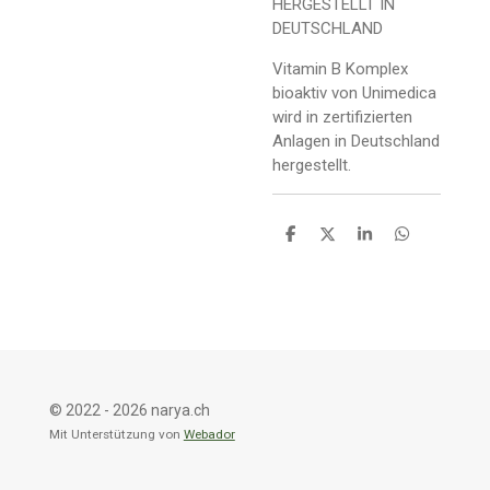
HERGESTELLT IN
DEUTSCHLAND
Vitamin B Komplex
bioaktiv von Unimedica
wird in zertifizierten
Anlagen in Deutschland
hergestellt.
T
T
T
T
e
e
e
e
i
i
i
i
l
l
l
l
e
e
e
e
n
n
n
n
© 2022 - 2026 narya.ch
Mit Unterstützung von
Webador