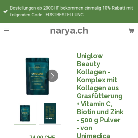
Zum
Bestellungen ab 200CHF bekommen einmalig 10% Rabatt mit
Hauptinhalt
folgenden Code : ERSTBESTELLUNG
springen
narya.ch
Uniglow
Beauty
Kollagen -
Komplex mit
Kollagen aus
Grasfütterung
+ Vitamin C,
Biotin und Zink
- 500 g Pulver
- von
Unimedica
74,00 CHF