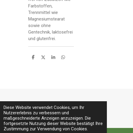
Farbstoffen,
Trennmittel wie
Magnesiumstearat
sowie ohne
Gentechnik, laktosefrei
und glutenfrei.
T
T
T
T
e
e
e
e
i
i
i
i
l
l
l
l
e
e
e
e
n
n
n
n
© 2022 - 2026 narya.ch
Diese Website verwendet Cookies, um Ihr
Mit Unterstützung von
Webador
Nutzererlebnis zu verbessern und
maßgeschneiderte Anzeigen anzuzeigen. Die
fortgesetzte Nutzung dieser Website bestätigt Ihre
Zustimmung zur Verwendung von Cookies.